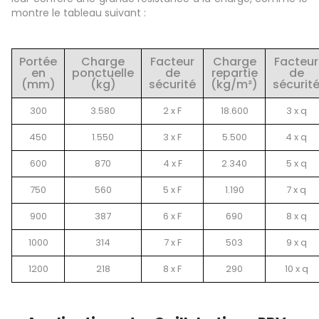
montre le tableau suivant :
Portée
Charge
Facteur
Charge
Facteur
en
ponctuelle
de
repartie
de
(mm)
(kg)
sécurité
(kg/m²)
sécurit
300
3.580
2 x F
18.600
3 x q
450
1.550
3 x F
5.500
4 x q
600
870
4 x F
2.340
5 x q
750
560
5 x F
1.190
7 x q
900
387
6 x F
690
8 x q
1000
314
7 x F
503
9 x q
1200
218
8 x F
290
10 x q