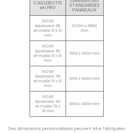
DIMENSIONS
CAILLEBOTIS
STANDARDES
en PRV
PANNEAUX
ISO38
épaisseur 38
1220m x 3660
et maille 31 x 31
mm
mm
ISO30
épaisseur 30
1000 x 4000 mm
et maille 31 x 31
mm
ISO38
épaisseur 38
1000 x 4000 mm
et maille 13 x 13
mm
ISO40
épaisseur 40
1000 x 4000 mm
et maille 76 x
76 mm
Des dimensions personnalisées peuvent être fabriquées