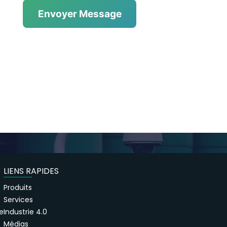
Envoyer Message
LIENS RAPIDES
Produits
Services
e
Industrie 4.0
Médias