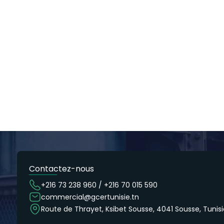
Contactez-nous
+216 73 238 960 / +216 70 015 590
commercial@gcertunisie.tn
Route de Thrayet, Ksibet Sousse, 4041 Sousse, Tunisi