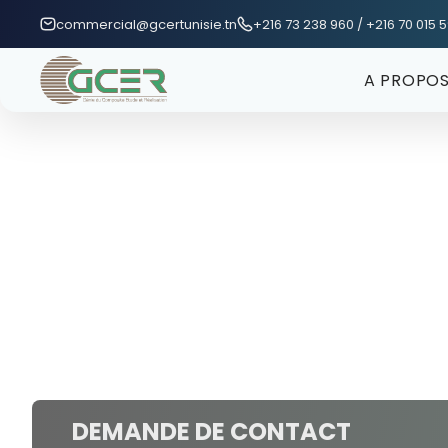
Passer au contenu principal
commercial@gcertunisie.tn
+216 73 238 960 / +216 70 015 
A PROPO
DEMANDE DE CONTACT