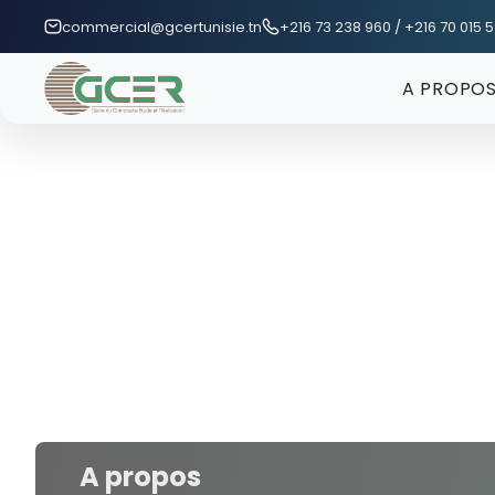
Passer au contenu principal
commercial@gcertunisie.tn
+216 73 238 960 / +216 70 015 
A PROPO
A propos