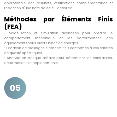
approfondie des résultats, vérifications complémentaires et
rédaction d'une note de calcul détaillée.
Méthodes par Éléments Finis
(FEA)
• Modélisation et simulation avancées pour prédire le
comportement mécanique et les performances des
équipements sous divers types de charges.
• Création de maillages éléments finis conformes à vos critères
de qualité spécifiques.
• Analyse en statique linéaire pour déterminer les contraintes,
déformations et déplacements.
• Calculs modaux pour identifier les modes propres et leurs
caractéristiques de déformation.
• Calculs de flambage pour évaluer les modes critiques et les
charges associées.
05
• Analyse spectrale pour les équipements soumis à des
excitations dynamiques comme les études sismiques.